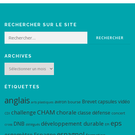
RECHERCHER SUR LE SITE
Rechercher :
ARCHIVES
Archives
ÉTIQUETTES
anglais
Brevet
capsules vidéo
aviron
bourse
arts plastiques
CHAM
chorale
challenge
classe défense
concert
CDI
eps
DNB
développement durable
cross
délégués
EPI
espagnol
ergomètre
Espagne