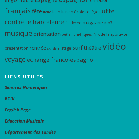
formation
français
lutte
fête
latin
liaison école collège
Italie
contre le harcèlement
magazine
lycée
mp3
musique
orientation
Prix de la sportivité
outils numériques
vidéo
surf
théâtre
rentrée
présentation
stage
ski
slam
voyage
échange franco-espagnol
LIENS UTILES
Services Numériques
BCDI
English Page
Education Musicale
Département des Landes