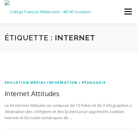
Aller
au
Menu
contenu
ACCUEIL
RUBRIQUES
ÉTIQUETTE :
INTERNET
INFORMATIONS GÉNÉRALES
INSTANCES ET PARTENAIRES
SERVICES NUMÉRIQUES
EDUCATION MÉDIAS INFORMATION
/
PÉDAGOGIE
Internet Attitudes
Le kit Internet Attitudes se compose de 10 fiches et de 3 infographies à
destination des collégiens et des lycéens pour apprendre à utiliser
Internet et les outils numériques de …