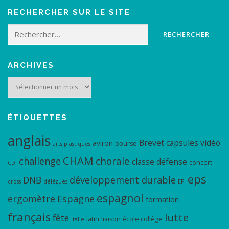
RECHERCHER SUR LE SITE
Rechercher :
ARCHIVES
Archives
ÉTIQUETTES
anglais
Brevet
capsules vidéo
aviron
bourse
arts plastiques
CHAM
chorale
challenge
classe défense
concert
CDI
eps
DNB
développement durable
cross
délégués
EPI
espagnol
ergomètre
Espagne
formation
français
lutte
fête
latin
liaison école collège
Italie