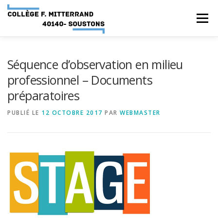
Aller
au
Menu
contenu
ACCUEIL
RUBRIQUES
Séquence d’observation en milieu
professionnel – Documents
préparatoires
INFORMATIONS GÉNÉRALES
PUBLIÉ LE
12 OCTOBRE 2017
PAR
WEBMASTER
INSTANCES ET PARTENAIRES
SERVICES NUMÉRIQUES