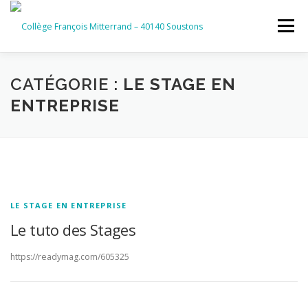
Aller
au
Menu
contenu
ACCUEIL
RUBRIQUES
CATÉGORIE :
LE STAGE EN
ENTREPRISE
INFORMATIONS GÉNÉRALES
INSTANCES ET PARTENAIRES
SERVICES NUMÉRIQUES
LE STAGE EN ENTREPRISE
Le tuto des Stages
https://readymag.com/605325