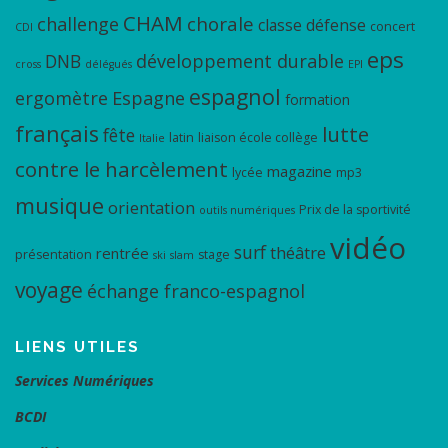
CHAM
chorale
challenge
classe défense
concert
CDI
eps
DNB
développement durable
cross
délégués
EPI
espagnol
ergomètre
Espagne
formation
français
lutte
fête
latin
liaison école collège
Italie
contre le harcèlement
magazine
lycée
mp3
musique
orientation
Prix de la sportivité
outils numériques
vidéo
surf
théâtre
rentrée
présentation
stage
ski
slam
voyage
échange franco-espagnol
LIENS UTILES
Services Numériques
BCDI