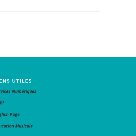
IENS UTILES
rvices Numériques
DI
glish Page
ucation Musicale