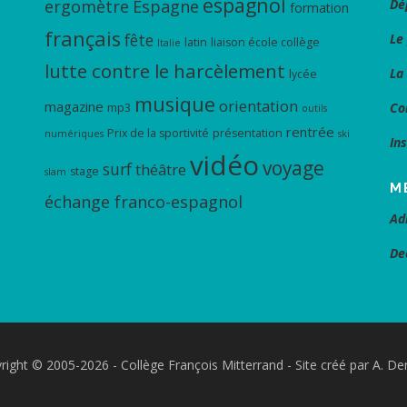
espagnol
ergomètre
Espagne
Dé
formation
français
fête
Le
latin
liaison école collège
Italie
lutte contre le harcèlement
La
lycée
musique
orientation
magazine
Co
mp3
outils
rentrée
Prix de la sportivité
présentation
numériques
ski
In
vidéo
voyage
surf
théâtre
stage
slam
M
échange franco-espagnol
Ad
De
right © 2005-2026 - Collège François Mitterrand - Site créé par A. De