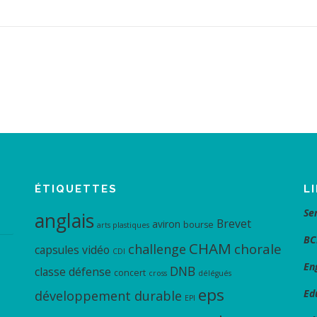
ÉTIQUETTES
L
Se
anglais
Brevet
aviron
bourse
arts plastiques
BC
CHAM
chorale
challenge
capsules vidéo
CDI
En
DNB
classe défense
concert
cross
délégués
eps
Ed
développement durable
EPI