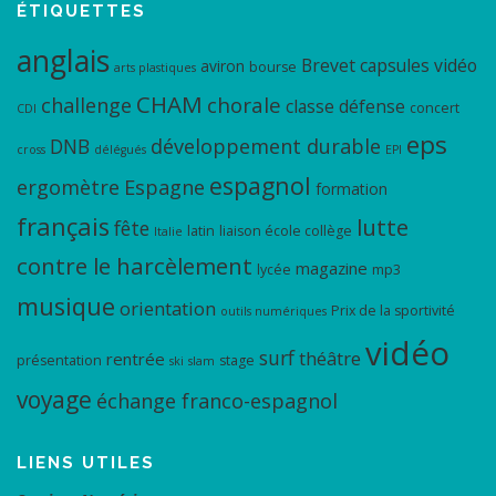
i
ÉTIQUETTES
c
anglais
Brevet
capsules vidéo
aviron
l
bourse
arts plastiques
e
CHAM
chorale
challenge
classe défense
concert
CDI
s
eps
DNB
développement durable
cross
délégués
EPI
espagnol
ergomètre
Espagne
formation
français
lutte
fête
latin
liaison école collège
Italie
contre le harcèlement
magazine
lycée
mp3
musique
orientation
Prix de la sportivité
outils numériques
vidéo
surf
théâtre
rentrée
présentation
stage
ski
slam
voyage
échange franco-espagnol
LIENS UTILES