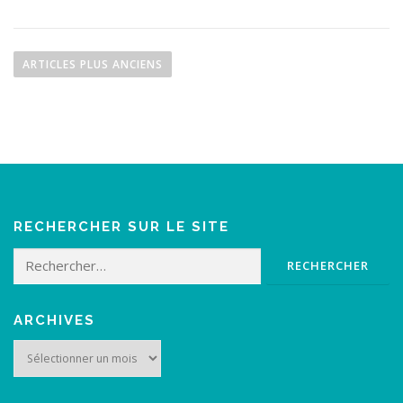
N
a
ARTICLES PLUS ANCIENS
v
i
g
a
t
i
o
RECHERCHER SUR LE SITE
n
Rechercher :
d
e
s
ARCHIVES
a
Archives
r
t