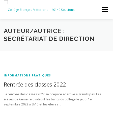
Aller
au
Menu
contenu
ACCUEIL
RUBRIQUES
AUTEUR/AUTRICE :
SECRÉTARIAT DE DIRECTION
INFORMATIONS GÉNÉRALES
INSTANCES ET PARTENAIRES
SERVICES NUMÉRIQUES
INFORMATIONS PRATIQUES
Rentrée des classes 2022
La rentrée des classes 2022 se prépare et arrive à grands pas. Les
élèves de 6ème rejoindront les bancs du collège le jeudi 1er
septembre 2022 à 8h15 et les élèves …