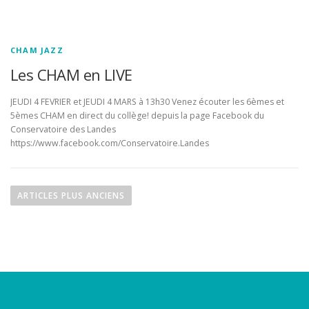
CHAM JAZZ
Les CHAM en LIVE
JEUDI 4 FEVRIER et JEUDI 4 MARS à 13h30 Venez écouter les 6èmes et
5èmes CHAM en direct du collège! depuis la page Facebook du
Conservatoire des Landes
https://www.facebook.com/Conservatoire.Landes
N
a
ARTICLES PLUS ANCIENS
v
i
g
a
t
i