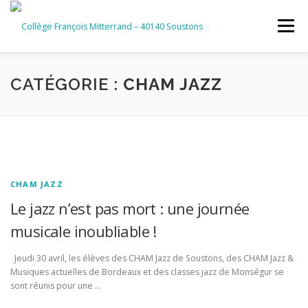
Aller
au
Menu
contenu
ACCUEIL
RUBRIQUES
CATÉGORIE :
CHAM JAZZ
INFORMATIONS GÉNÉRALES
INSTANCES ET PARTENAIRES
SERVICES NUMÉRIQUES
CHAM JAZZ
Le jazz n’est pas mort : une journée
musicale inoubliable !
Jeudi 30 avril, les élèves des CHAM Jazz de Soustons, des CHAM Jazz &
Musiques actuelles de Bordeaux et des classes jazz de Monségur se
sont réunis pour une …