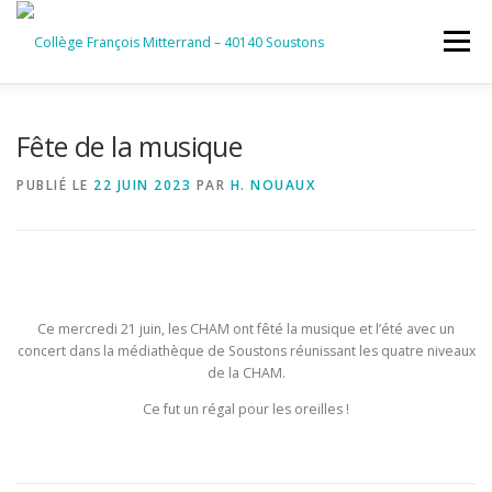
Aller
au
Menu
contenu
ACCUEIL
RUBRIQUES
Fête de la musique
PUBLIÉ LE
22 JUIN 2023
PAR
H. NOUAUX
INFORMATIONS GÉNÉRALES
INSTANCES ET PARTENAIRES
SERVICES NUMÉRIQUES
Ce mercredi 21 juin, les CHAM ont fêté la musique et l’été avec un
concert dans la médiathèque de Soustons réunissant les quatre niveaux
de la CHAM.
Ce fut un régal pour les oreilles !