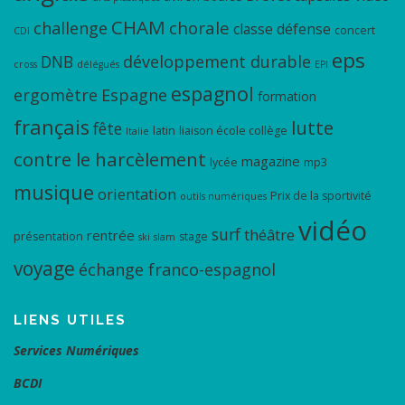
CHAM
chorale
challenge
classe défense
concert
CDI
eps
DNB
développement durable
cross
délégués
EPI
espagnol
ergomètre
Espagne
formation
français
lutte
fête
latin
liaison école collège
Italie
contre le harcèlement
magazine
lycée
mp3
musique
orientation
Prix de la sportivité
outils numériques
vidéo
surf
théâtre
rentrée
présentation
stage
ski
slam
voyage
échange franco-espagnol
LIENS UTILES
Services Numériques
BCDI