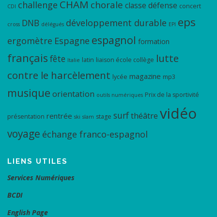
CHAM
chorale
challenge
classe défense
concert
CDI
eps
DNB
développement durable
cross
délégués
EPI
espagnol
ergomètre
Espagne
formation
français
lutte
fête
latin
liaison école collège
Italie
contre le harcèlement
magazine
lycée
mp3
musique
orientation
Prix de la sportivité
outils numériques
vidéo
surf
théâtre
rentrée
présentation
stage
ski
slam
voyage
échange franco-espagnol
LIENS UTILES
Services Numériques
BCDI
English Page