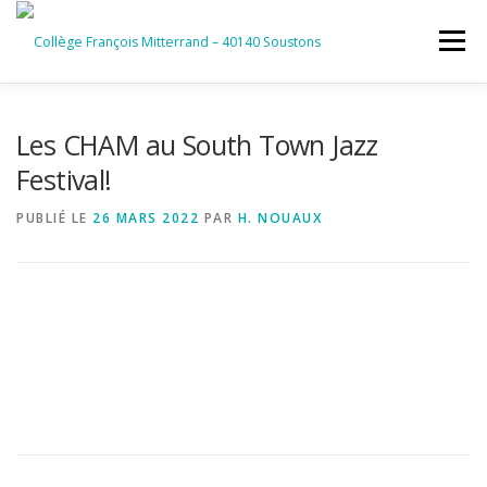
Aller
au
Menu
contenu
ACCUEIL
RUBRIQUES
Les CHAM au South Town Jazz
Festival!
INFORMATIONS GÉNÉRALES
PUBLIÉ LE
26 MARS 2022
PAR
H. NOUAUX
INSTANCES ET PARTENAIRES
SERVICES NUMÉRIQUES