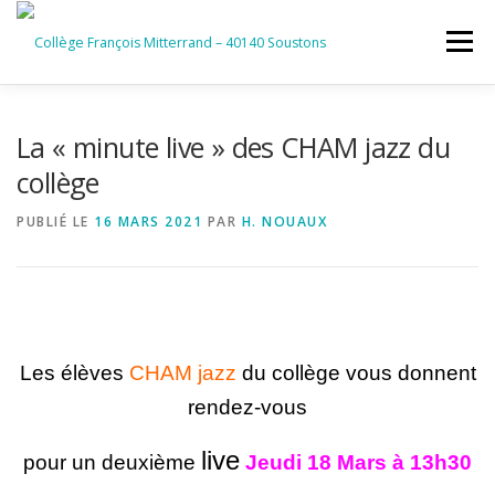
Aller
au
Menu
contenu
ACCUEIL
RUBRIQUES
La « minute live » des CHAM jazz du
collège
INFORMATIONS GÉNÉRALES
PUBLIÉ LE
16 MARS 2021
PAR
H. NOUAUX
INSTANCES ET PARTENAIRES
SERVICES NUMÉRIQUES
Les élèves
CHAM jazz
du collège vous donnent
rendez-vous
live
pour un deuxième
Jeudi 18 Mars à 13h30