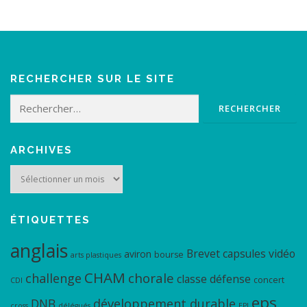
RECHERCHER SUR LE SITE
Rechercher :
ARCHIVES
Archives
ÉTIQUETTES
anglais
Brevet
capsules vidéo
aviron
bourse
arts plastiques
CHAM
chorale
challenge
classe défense
concert
CDI
eps
DNB
développement durable
cross
délégués
EPI