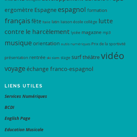
espagnol
ergomètre
Espagne
formation
français
lutte
fête
latin
liaison école collège
Italie
contre le harcèlement
magazine
lycée
mp3
musique
orientation
Prix de la sportivité
outils numériques
vidéo
surf
théâtre
rentrée
présentation
stage
ski
slam
voyage
échange franco-espagnol
LIENS UTILES
Services Numériques
BCDI
English Page
Education Musicale