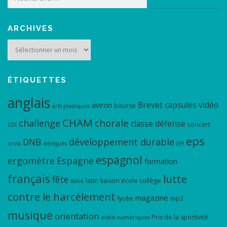
ARCHIVES
Archives
ÉTIQUETTES
anglais
Brevet
capsules vidéo
aviron
bourse
arts plastiques
CHAM
chorale
challenge
classe défense
concert
CDI
eps
DNB
développement durable
cross
délégués
EPI
espagnol
ergomètre
Espagne
formation
français
lutte
fête
latin
liaison école collège
Italie
contre le harcèlement
magazine
lycée
mp3
musique
orientation
Prix de la sportivité
outils numériques