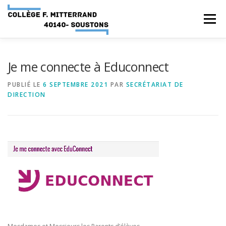
Aller
au
Menu
contenu
ACCUEIL
RUBRIQUES
Je me connecte à Educonnect
PUBLIÉ LE
6 SEPTEMBRE 2021
PAR
SECRÉTARIAT DE
DIRECTION
INFORMATIONS GÉNÉRALES
INSTANCES ET PARTENAIRES
SERVICES NUMÉRIQUES