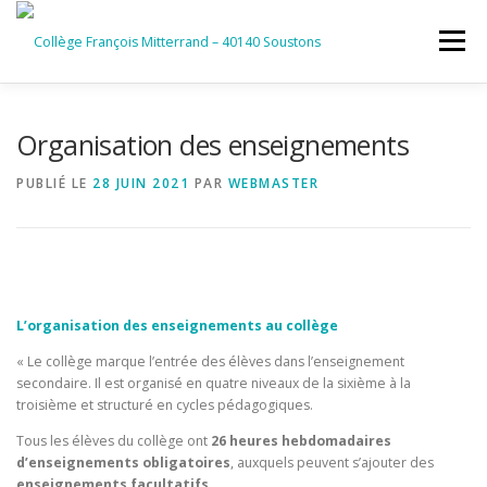
Aller
au
Menu
contenu
ACCUEIL
RUBRIQUES
Organisation des enseignements
PUBLIÉ LE
28 JUIN 2021
PAR
WEBMASTER
INFORMATIONS GÉNÉRALES
INSTANCES ET PARTENAIRES
SERVICES NUMÉRIQUES
L’organisation des enseignements au collège
« Le collège marque l’entrée des élèves dans l’enseignement
secondaire. Il est organisé en quatre niveaux de la sixième à la
troisième et structuré en cycles pédagogiques.
Tous les élèves du collège ont
26 heures hebdomadaires
d’enseignements obligatoires
, auxquels peuvent s’ajouter des
enseignements facultatifs
.