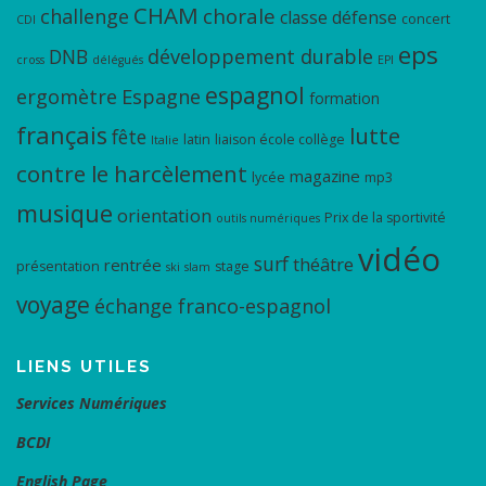
CHAM
chorale
challenge
classe défense
concert
CDI
eps
DNB
développement durable
cross
délégués
EPI
espagnol
ergomètre
Espagne
formation
français
lutte
fête
latin
liaison école collège
Italie
contre le harcèlement
magazine
lycée
mp3
musique
orientation
Prix de la sportivité
outils numériques
vidéo
surf
théâtre
rentrée
présentation
stage
ski
slam
voyage
échange franco-espagnol
LIENS UTILES
Services Numériques
BCDI
English Page