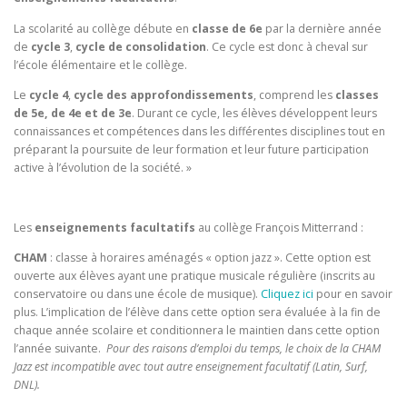
La scolarité au collège débute en
classe de 6e
par la dernière année
de
cycle 3
,
cycle de consolidation
. Ce cycle est donc à cheval sur
l’école élémentaire et le collège.
Le
cycle 4
,
cycle des approfondissements
, comprend les
classes
de 5e, de 4e et de 3e
. Durant ce cycle, les élèves développent leurs
connaissances et compétences dans les différentes disciplines tout en
préparant la poursuite de leur formation et leur future participation
active à l’évolution de la société. »
Les
enseignements facultatifs
au collège François Mitterrand :
CHAM
: classe à horaires aménagés « option jazz ». Cette option est
ouverte aux élèves ayant une pratique musicale régulière (inscrits au
conservatoire ou dans une école de musique).
Cliquez ici
pour en savoir
plus. L’implication de l’élève dans cette option sera évaluée à la fin de
chaque année scolaire et conditionnera le maintien dans cette option
l’année suivante.
Pour des raisons d’emploi du temps, le choix de la CHAM
Jazz est incompatible avec tout autre enseignement facultatif (Latin, Surf,
DNL).