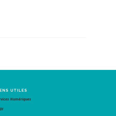
IENS UTILES
rvices Numériques
DI