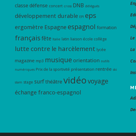
En
DNB
classe défense
concert
cross
délégués
eps
Ed
développement durable
EPI
espagnol
ergomètre
Espagne
Dé
formation
français
fête
Le
latin
liaison école collège
Italie
lutte contre le harcèlement
La
lycée
musique
orientation
magazine
Co
mp3
outils
rentrée
Prix de la sportivité
présentation
numériques
ski
In
vidéo
voyage
surf
théâtre
stage
slam
M
échange franco-espagnol
Ad
De