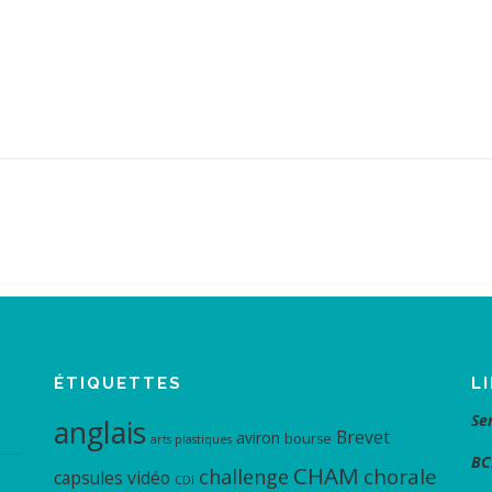
ÉTIQUETTES
L
Se
anglais
Brevet
aviron
bourse
arts plastiques
BC
CHAM
chorale
challenge
capsules vidéo
CDI