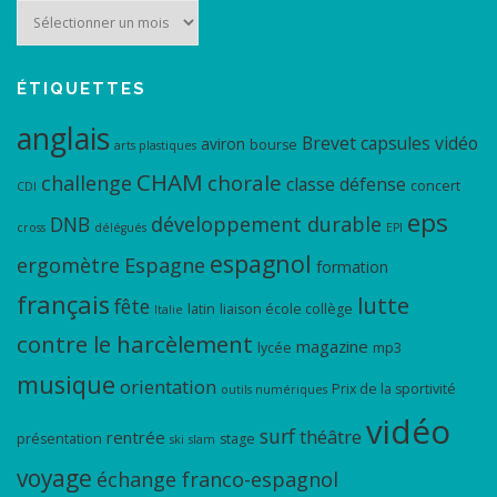
Archives
ÉTIQUETTES
anglais
Brevet
capsules vidéo
aviron
bourse
arts plastiques
CHAM
chorale
challenge
classe défense
concert
CDI
eps
DNB
développement durable
cross
délégués
EPI
espagnol
ergomètre
Espagne
formation
français
lutte
fête
latin
liaison école collège
Italie
contre le harcèlement
magazine
lycée
mp3
musique
orientation
Prix de la sportivité
outils numériques
vidéo
surf
théâtre
rentrée
présentation
stage
ski
slam
voyage
échange franco-espagnol