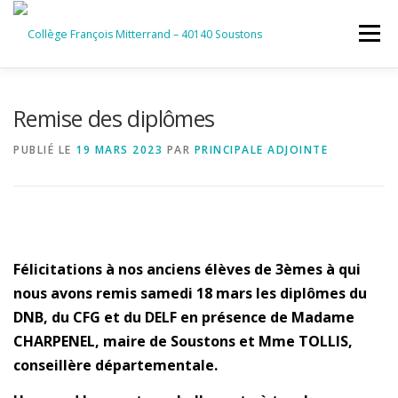
Aller
au
Menu
contenu
ACCUEIL
RUBRIQUES
Remise des diplômes
PUBLIÉ LE
19 MARS 2023
PAR
PRINCIPALE ADJOINTE
INFORMATIONS GÉNÉRALES
INSTANCES ET PARTENAIRES
SERVICES NUMÉRIQUES
Félicitations à nos anciens élèves de 3èmes à qui
nous avons remis samedi 18 mars les diplômes du
DNB, du CFG et du DELF en présence de Madame
CHARPENEL, maire de Soustons et Mme TOLLIS,
conseillère départementale.