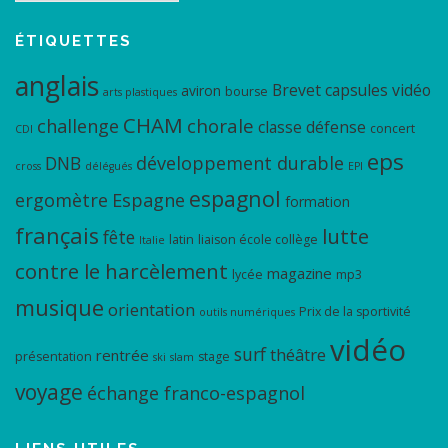
ÉTIQUETTES
anglais
Brevet
capsules vidéo
aviron
bourse
arts plastiques
CHAM
chorale
challenge
classe défense
concert
CDI
eps
DNB
développement durable
cross
délégués
EPI
espagnol
ergomètre
Espagne
formation
français
lutte
fête
latin
liaison école collège
Italie
contre le harcèlement
magazine
lycée
mp3
musique
orientation
Prix de la sportivité
outils numériques
vidéo
surf
théâtre
rentrée
présentation
stage
ski
slam
voyage
échange franco-espagnol