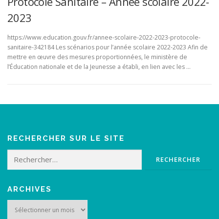
Protocole Sanitaire – Année scolaire 2022-
2023
https://www.education.gouv.fr/annee-scolaire-2022-2023-protocole-
sanitaire-342184 Les scénarios pour l’année scolaire 2022-2023 Afin de
mettre en œuvre des mesures proportionnées, le ministère de
l’Éducation nationale et de la Jeunesse a établi, en lien avec les …
RECHERCHER SUR LE SITE
Rechercher :
ARCHIVES
Archives