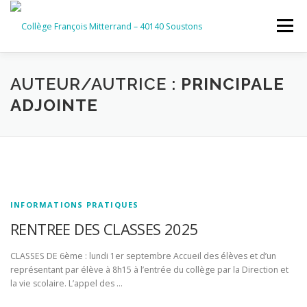
Aller
au
Menu
contenu
ACCUEIL
RUBRIQUES
AUTEUR/AUTRICE :
PRINCIPALE
ADJOINTE
INFORMATIONS GÉNÉRALES
INSTANCES ET PARTENAIRES
SERVICES NUMÉRIQUES
INFORMATIONS PRATIQUES
RENTREE DES CLASSES 2025
CLASSES DE 6ème : lundi 1er septembre Accueil des élèves et d’un
représentant par élève à 8h15 à l’entrée du collège par la Direction et
la vie scolaire. L’appel des …