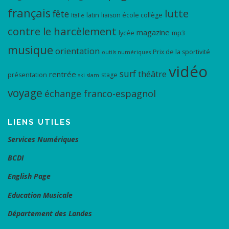
français
lutte
fête
latin
liaison école collège
Italie
contre le harcèlement
magazine
lycée
mp3
musique
orientation
Prix de la sportivité
outils numériques
vidéo
surf
théâtre
rentrée
présentation
stage
ski
slam
voyage
échange franco-espagnol
LIENS UTILES
Services Numériques
BCDI
English Page
Education Musicale
Département des Landes