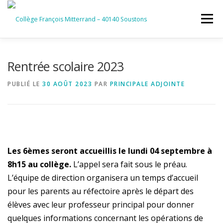
Aller
au
Menu
contenu
ACCUEIL
RUBRIQUES
Rentrée scolaire 2023
PUBLIÉ LE
30 AOÛT 2023
PAR
PRINCIPALE ADJOINTE
INFORMATIONS GÉNÉRALES
INSTANCES ET PARTENAIRES
SERVICES NUMÉRIQUES
Les 6èmes seront accueillis le lundi 04 septembre à
8h15 au collège.
L’appel sera fait sous le préau.
L’équipe de direction organisera un temps d’accueil
pour les parents au réfectoire après le départ des
élèves avec leur professeur principal pour donner
quelques informations concernant les opérations de