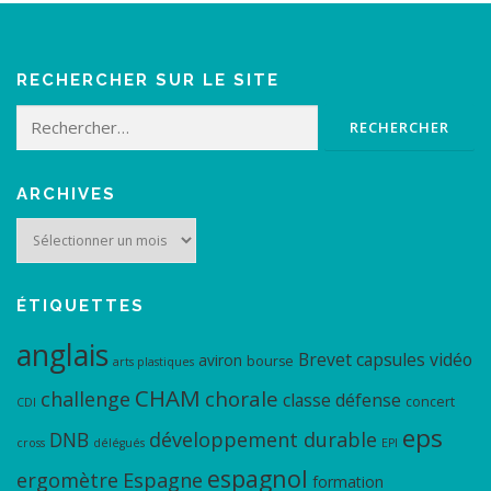
RECHERCHER SUR LE SITE
Rechercher :
ARCHIVES
Archives
ÉTIQUETTES
anglais
Brevet
capsules vidéo
aviron
bourse
arts plastiques
CHAM
chorale
challenge
classe défense
concert
CDI
eps
DNB
développement durable
cross
délégués
EPI
espagnol
ergomètre
Espagne
formation