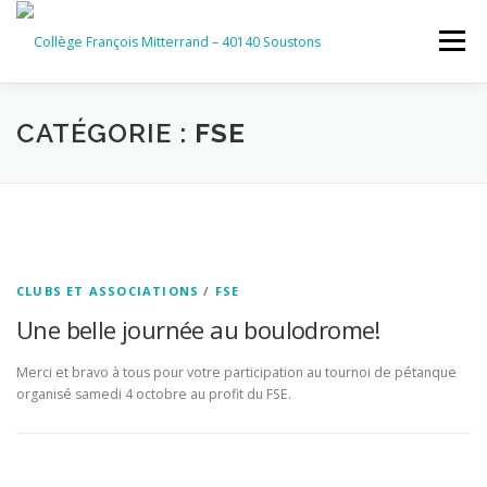
Aller
au
Menu
contenu
ACCUEIL
RUBRIQUES
CATÉGORIE :
FSE
INFORMATIONS GÉNÉRALES
INSTANCES ET PARTENAIRES
SERVICES NUMÉRIQUES
CLUBS ET ASSOCIATIONS
/
FSE
Une belle journée au boulodrome!
Merci et bravo à tous pour votre participation au tournoi de pétanque
organisé samedi 4 octobre au profit du FSE.