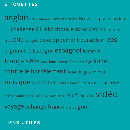
ÉTIQUETTES
anglais
Brevet
capsules vidéo
aviron
bourse
arts plastiques
CHAM
chorale
challenge
classe défense
concert
CDI
eps
DNB
développement durable
cross
délégués
EPI
espagnol
ergomètre
Espagne
formation
français
lutte
fête
latin
liaison école collège
Italie
contre le harcèlement
magazine
lycée
mp3
musique
orientation
Prix de la sportivité
outils numériques
vidéo
surf
théâtre
rentrée
présentation
stage
ski
slam
voyage
échange franco-espagnol
LIENS UTILES