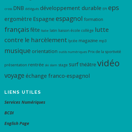
eps
DNB
développement durable
cross
délégués
EPI
espagnol
ergomètre
Espagne
formation
français
lutte
fête
latin
liaison école collège
Italie
contre le harcèlement
magazine
lycée
mp3
musique
orientation
Prix de la sportivité
outils numériques
vidéo
surf
théâtre
rentrée
présentation
stage
ski
slam
voyage
échange franco-espagnol
LIENS UTILES
Services Numériques
BCDI
English Page