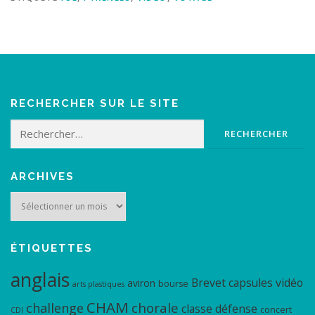
RECHERCHER SUR LE SITE
Rechercher :
ARCHIVES
Archives
ÉTIQUETTES
anglais
Brevet
capsules vidéo
aviron
bourse
arts plastiques
CHAM
chorale
challenge
classe défense
concert
CDI