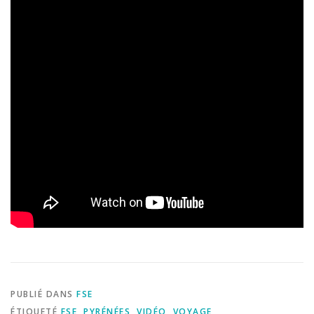
PUBLIÉ DANS
FSE
ÉTIQUETÉ
FSE
,
PYRÉNÉES
,
VIDÉO
,
VOYAGE