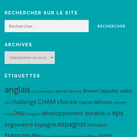
RECHERCHER SUR LE SITE
Rechercher :
ARCHIVES
Archives
ÉTIQUETTES
anglais
Brevet
capsules vidéo
aviron
bourse
arts plastiques
CHAM
chorale
challenge
classe défense
concert
CDI
eps
DNB
développement durable
cross
délégués
EPI
espagnol
ergomètre
Espagne
formation
français
lutte
fête
latin
liaison école collège
Italie