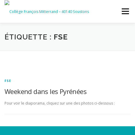
Aller
au
Menu
contenu
ACCUEIL
RUBRIQUES
ÉTIQUETTE :
FSE
INFORMATIONS GÉNÉRALES
INSTANCES ET PARTENAIRES
SERVICES NUMÉRIQUES
FSE
Weekend dans les Pyrénées
Pour voir le diaporama, cliquez sur une des photos ci-dessous :