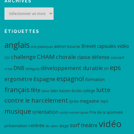
ARCHIVES
Archives
ÉTIQUETTES
anglais
Brevet
capsules vidéo
aviron
bourse
arts plastiques
CHAM
chorale
challenge
classe défense
concert
CDI
eps
DNB
développement durable
cross
délégués
EPI
espagnol
ergomètre
Espagne
formation
français
lutte
fête
latin
liaison école collège
Italie
contre le harcèlement
magazine
lycée
mp3
musique
orientation
Prix de la sportivité
outils numériques
vidéo
surf
théâtre
rentrée
présentation
stage
ski
slam