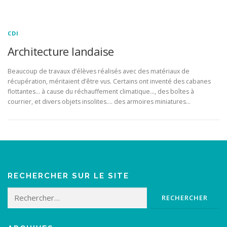
CDI
Architecture landaise
Beaucoup de travaux d’élèves réalisés avec des matériaux de
récupération, méritaient d’être vus. Certains ont inventé des cabanes
flottantes… à cause du réchauffement climatique…, des boîtes à
courrier, et divers objets insolites…. des armoires miniatures…
RECHERCHER SUR LE SITE
Rechercher :