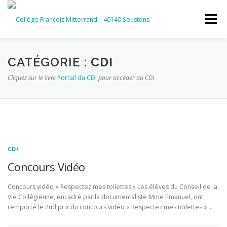
Aller
au
Menu
contenu
ACCUEIL
RUBRIQUES
CATÉGORIE :
CDI
Cliquez sur le lien:
Portail du CDI
pour accéder au CDI
INFORMATIONS GÉNÉRALES
INSTANCES ET PARTENAIRES
SERVICES NUMÉRIQUES
CDI
Concours Vidéo
Concours vidéo « Respectez mes toilettes » Les élèves du Conseil de la
Vie Collégienne, encadré par la documentaliste Mme Emanuel, ont
remporté le 2nd prix du concours vidéo « Respectez mes toilettes » …